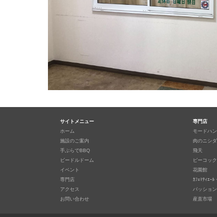
サイトメニュー
専門店
ホーム
モードハン
施設のご案内
肉のニシダ
手ぶらでBBQ
飛天
ビードルドーム
ピーコック
イベント
花園館
専門店
ｶﾌｪﾏﾃｨｴｰﾙ 
アクセス
パッション
お問い合わせ
産直市場