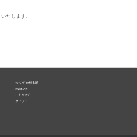
方いたします。
ｸﾘｰﾆﾝｸﾞの桃太郎
IWASAKI
ﾓｰﾘｰﾌｧﾝﾀｼﾞｰ
ダイソー