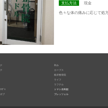
支払方法
現金
色々な体の痛みに応じて処
ナ
和み
テ
カーブス
根岸整骨院
ライフ
ラフテル
ｲｹｻﾞｷ
トマト衣料館
ボブ
プレッツェル